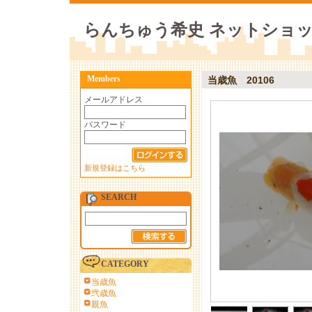
らんちゅう希史 ネットショ
Members
当歳魚 20106
メールアドレス
パスワード
新規登録はこちら
SEARCH
CATEGORY
当歳魚
弐歳魚
親魚